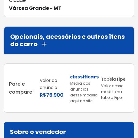
Cidade
Várzea Grande - MT
Opcionais, acessórios e outros itens
do carro
Tabela Fipe
Valor do
Pare e
Média dos
Valor desse
anúncio
anúncios
compare:
modelo na
R$76.900
desse modelo
tabela Fipe
aqui no site
Sobre o vendedor